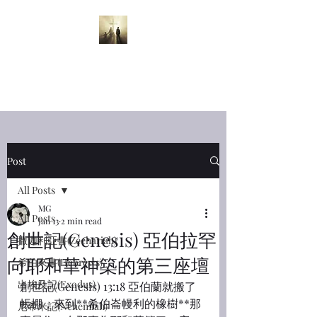
半夜呼喊
Midnight
Cry
Post
All Posts
MG
All Posts
Jan 13
2 min read
創世記(Genesis) 亞伯拉罕
撒迦利亞書(Zechariah)
向耶和華神築的第三座壇
希伯來書(Hebrews)
出埃及記(Exodus)
創世記(Genesis) 13:18 亞伯蘭就搬了
帳棚，來到**希伯崙幔利的橡樹**那
尼希米記(Nehemiah)