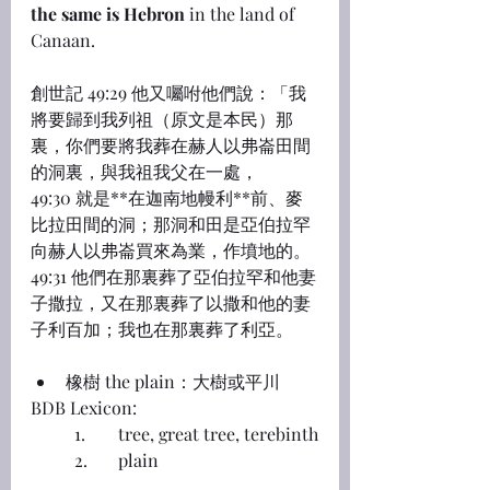
the same is Hebron
 in the land of 
Canaan.
創世記 49:29 他又囑咐他們說：「我
將要歸到我列祖（原文是本民）那
裏，你們要將我葬在赫人以弗崙田間
的洞裏，與我祖我父在一處，
49:30 就是**在迦南地幔利**前、麥
比拉田間的洞；那洞和田是亞伯拉罕
向赫人以弗崙買來為業，作墳地的。
49:31 他們在那裏葬了亞伯拉罕和他妻
子撒拉，又在那裏葬了以撒和他的妻
子利百加；我也在那裏葬了利亞。
橡樹 the plain：大樹或平川
BDB Lexicon:
	1.	tree, great tree, terebinth
	2.	plain