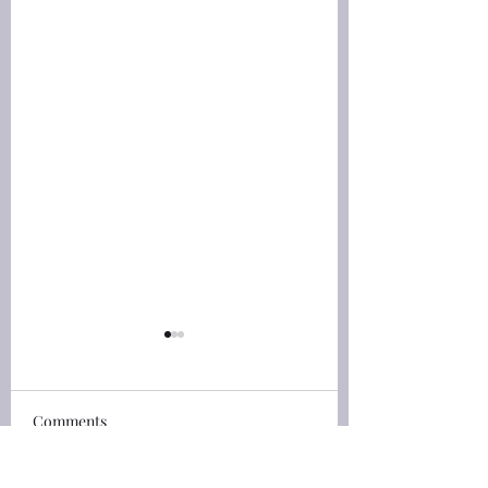
創世記(Genesis) 46:4 He
創世記(Genesis) 45
shall put his hand upon
See that ye fall no
thine eyes
by the way
創世記(Genesis) 46:4 我要
創世記(Genesis) 45:
Comments
和你同下埃及去，也必定帶
約瑟打發他弟兄們回
你上來；約瑟必給你送終
對他們說：「你們不