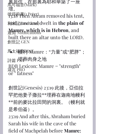
裏居住，在那裏為耶和華築了一座
馬可福音(Mark)
壇。
彼得前書(1 Peter)
13:18 Then Abram removed his tent, 
and came and dwelt in 
the plain of 
利未記(Leviticus)
Mamre, which is in Hebron
, and 
通知 Notifications
built there an altar unto the LORD.
創世記 GEN
馬太福音 MAT
幔利 Mamre：“力量”或“肥胖”；
埋葬肉身之地
詩篇 PSA
BDB Lexicon: Mamre = "strength" 
箴言 PRO
or " fatness"
創世記(Genesis) 23:19 此後，亞伯拉
罕把他妻子撒拉**埋葬在迦南地幔利
**前的麥比拉田間的洞裏。（幔利就
是希伯崙）。
23:19 And after this, Abraham buried 
Sarah his wife in the cave of the 
field of Machpelah before 
Mamre: 