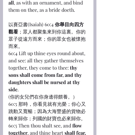
all
, as with an ornament, and bind 
them on thee, as a bride doeth.
以賽亞書(Isaiah) 60:4 
你舉目向四方
觀看
；眾人都聚集來到你這裏。你的
眾子從遠方而來；你的眾女也被懷抱
而來。
60:4 Lift up thine eyes round about, 
and see: all they gather themselves 
together, they come to thee: 
thy 
sons shall come from far, and thy 
daughters shall be nursed at thy 
side
.
(你的女兒們在你身邊得餵養。）
60:5 那時，你看見就有光榮；你心又
跳動又寬暢；因為大海豐盛的貨物必
轉來歸你；列國的財寶也必來歸你。
60:5 Then thou shalt see, and 
flow 
together
, and thine heart 
shall fear, 