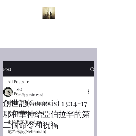
半夜呼喊
Midnight
Cry
Post
All Posts
MG
All Posts
Jan 13
3 min read
創世記(Genesis) 13:14-17
撒迦利亞書(Zechariah)
耶和華神給亞伯拉罕的第
希伯來書(Hebrews)
出埃及記(Exodus)
二個命令和祝福
尼希米記(Nehemiah)