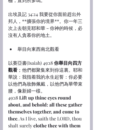
棚，直到所多瑪。
出埃及記 34:24 我要從你面前趕出外
邦人，**擴張你的境界**。你一年三
次上去朝見耶和華－你神的時候，必
沒有人貪慕你的地土。
舉目向東西南北觀看
以賽亞書(Isaiah) 49:18 
你舉目向四方
觀看
；他們都聚集來到你這裏。耶和
華說：我指着我的永生起誓：你必要
以他們為妝飾佩戴，以他們為華帶束
腰，像新婦一樣。
49:18 
Lift up thine eyes round 
about, and behold: all these gather 
themselves together, and come to 
thee
. As I live, saith the LORD, thou 
shalt surely 
clothe thee with them 