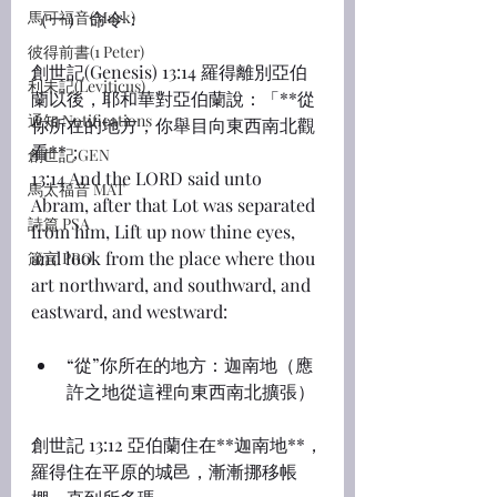
馬可福音(Mark)
（一） 命令：
彼得前書(1 Peter)
創世記(Genesis) 13:14 羅得離別亞伯
利未記(Leviticus)
蘭以後，耶和華對亞伯蘭說：「**從
通知 Notifications
你所在的地方，你舉目向東西南北觀
看**；
創世記 GEN
13:14 And the LORD said unto 
馬太福音 MAT
Abram, after that Lot was separated 
詩篇 PSA
from him, Lift up now thine eyes, 
and look from the place where thou 
箴言 PRO
art northward, and southward, and 
eastward, and westward:
“從”你所在的地方：迦南地（應
許之地從這裡向東西南北擴張）
創世記 13:12 亞伯蘭住在**迦南地**，
羅得住在平原的城邑，漸漸挪移帳