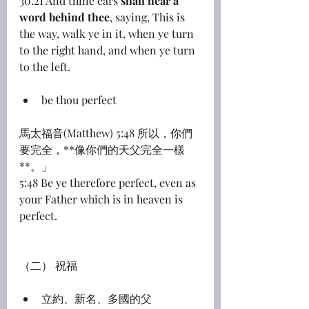
30:21 And thine ears 
shall hear a 
word behind thee
, saying, This is 
the way, walk ye in it, when ye turn 
to the right hand, and when ye turn 
to the left.
be thou perfect
馬太福音(Matthew) 5:48 所以，你們
要完全，**像你們的天父完全一樣
**。」
5:48 Be ye therefore perfect, even as 
your Father which is in heaven is 
perfect.
（二） 祝福
立約、新名、多國的父