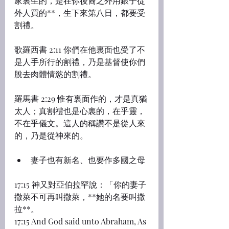
家裏生的，是在你後裔之外用銀子從
外人買的**，生下來第八日，都要受
割禮。
歌羅西書 2:11 你們在他裏面也受了不
是人手所行的割禮，乃是基督使你們
脫去肉體情慾的割禮。
羅馬書 2:29 惟有裏面作的，才是真猶
太人；真割禮也是心裏的，在乎靈，
不在乎儀文。這人的稱讚不是從人來
的，乃是從神來的。
妻子也有新名、也要作多國之母
17:15 神又對亞伯拉罕說：「你的妻子
撒萊不可再叫撒萊，**她的名要叫撒
拉**。
17:15 And God said unto Abraham, As 