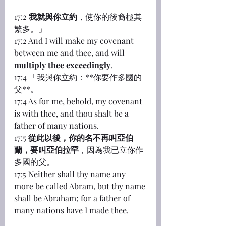
17:2 
我就與你立約
，使你的後裔極其
繁多。」
17:2 And I will make my covenant 
between me and thee, and will 
multiply thee exceedingly
.
17:4 「我與你立約：**你要作多國的
父**。
17:4 As for me, behold, my covenant 
is with thee, and thou shalt be a 
father of many nations.
17:5 
從此以後，你的名不再叫亞伯
蘭，要叫亞伯拉罕
，因為我已立你作
多國的父。
17:5 Neither shall thy name any 
more be called Abram, but thy name 
shall be Abraham; for a father of 
many nations have I made thee.