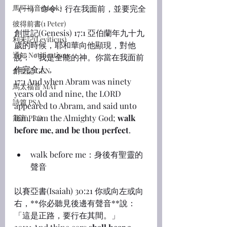
馬可福音(Mark)
（一） 命令：行在我面前，並要完全
彼得前書(1 Peter)
創世記(Genesis) 17:1 亞伯蘭年九十九
利未記(Leviticus)
歲的時候，耶和華向他顯現，對他
通知 Notifications
說：「我是全能的神。你當在我面前
作完全人，
創世記 GEN
17:1 And when Abram was ninety 
馬太福音 MAT
years old and nine, the LORD 
詩篇 PSA
appeared to Abram, and said unto 
him, I am the Almighty God; 
walk 
箴言 PRO
before me, and be thou perfect
.
walk before me：身後有聖靈的
聲音
以賽亞書(Isaiah) 30:21 你或向左或向
右，**你必聽見後邊有聲音**說：
「這是正路，要行在其間。」