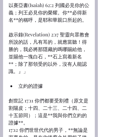
以賽亞書(Isaiah) 62:2 列國必見你的公
義；列王必見你的榮耀。你**必得新
名**的稱呼，是耶和華親口所起的。
啟示錄(Revelation) 2:17 聖靈向眾教會
所說的話，凡有耳的，就應當聽！得
勝的，我必將那隱藏的嗎哪賜給他，
並賜他一塊白石，**石上寫着新名
**；除了那領受的以外，沒有人能認
識。』」
立約的證據
創世記 17:11 你們都要受割禮（原文是
割陽皮；十四、二十三、二十四、二
十五節同）；這是**我與你們立約的
證據**。
17:12 你們世世代代的男子，**無論是