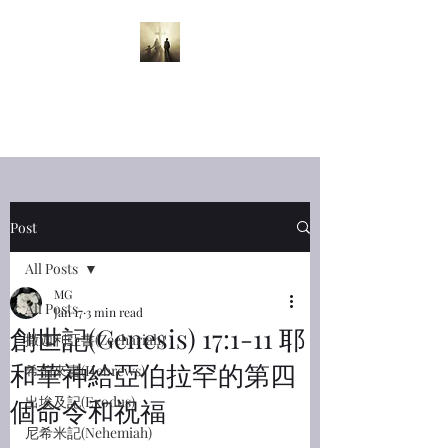
半夜呼喊
Midnight
Cry
Post
All Posts
MG
All Posts
Jan 17
3 min read
創世記(Genesis) 17:1-11 耶
撒迦利亞書(Zechariah)
和華神給亞伯拉罕的第四
希伯來書(Hebrews)
出埃及記(Exodus)
個命令和祝福
尼希米記(Nehemiah)