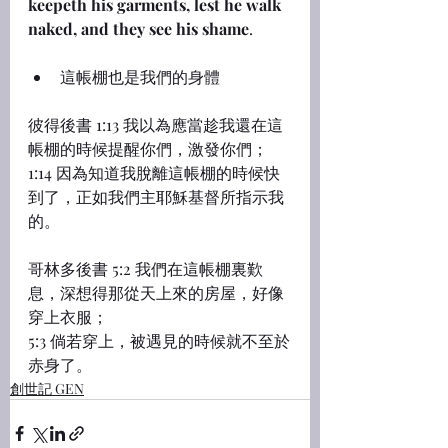
keepeth his garments, lest he walk 
naked, and they see his shame
.
這帳棚也是我們的身體
彼得後書 1:13 我以為應當趁我還在這
帳棚的時候提醒你們，激發你們；
1:14 因為知道我脫離這帳棚的時候快
到了，正如我們主耶穌基督所指示我
的。
哥林多後書 5:2 我們在這帳棚裏歎
息，深想得那從天上來的房屋，好像
穿上衣服；
5:3 倘若穿上，被遇見的時候就不至於
赤身了。
創世記 GEN