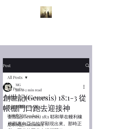
半夜呼喊
Midnight
Cry
Post
All Posts
MG
All Posts
Jan 18
2 min read
創世記(Genesis) 18:1-3 從
撒迦利亞書(Zechariah)
帳棚門口跑去迎接神
希伯來書(Hebrews)
出埃及記(Exodus)
創世記(Genesis) 18:1 耶和華在幔利橡
樹那裏向亞伯拉罕顯現出來。那時正
尼希米記(Nehemiah)