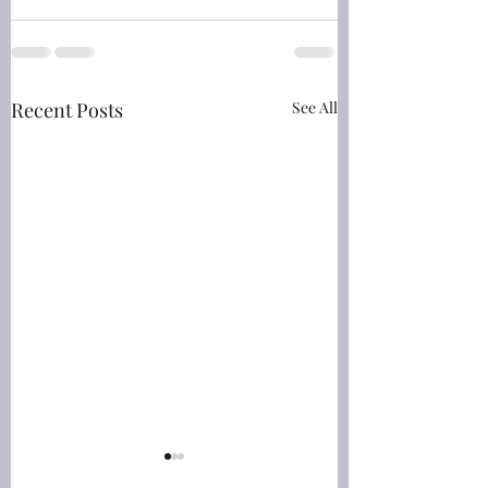
Recent Posts
See All
創世記(Genesis) 46:4 He
創世記(Genesis) 45