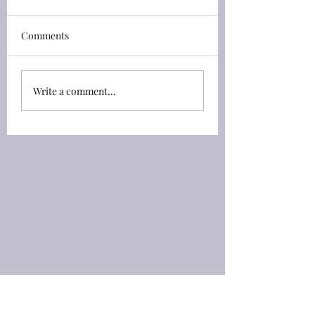
shall put his hand upon
See that ye fall no
thine eyes
by the way
創世記(Genesis) 46:4 我要
創世記(Genesis) 45:
Comments
和你同下埃及去，也必定帶
約瑟打發他弟兄們回
你上來；約瑟必給你送終
對他們說：「你們不
（原文是將手按在你的眼睛
上相爭。」 45:24 So 
Write a comment...
上）。」 46:4 I will go
sent his brethren a
down with thee into
and they departed: 
Egypt; and I will also
said unto them, See
surely bring thee up again:
ye fall not out by th
and Joseph shall put his
See that ye fall not 
hand upon thine eyes . 送
the wa
終，將手按