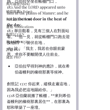
熱，亞伯拉罕坐在帳棚門口，
馬可福音(Mark)
18:1 And the LORD appeared unto 
彼得前書(1 Peter)
him in the plains of Mamre: and he 
sat 
in the tent door in the heat of 
利未記(Leviticus)
the day
;
通知 Notifications
18:2 舉目觀看，見有三個人在對面站
創世記 GEN
着。**他一見，就從帳棚門口跑去迎
馬太福音 MAT
接他們**，俯伏在地，
18:3 說：「我主，我若在你眼前蒙
詩篇 PSA
恩，求你不要離開僕人往前去。
箴言 PRO
亞伯拉罕得到神的應許，就在希
伯崙幔利的橡樹那裏等候神。
創世記 13:17 你起來，縱橫走遍這地，
因為我必把這地賜給你。」
13:18 亞伯蘭就搬了帳棚，**來到希伯
崙幔利的橡樹那裏居住**，在那裏為
耶和華築了一座壇。