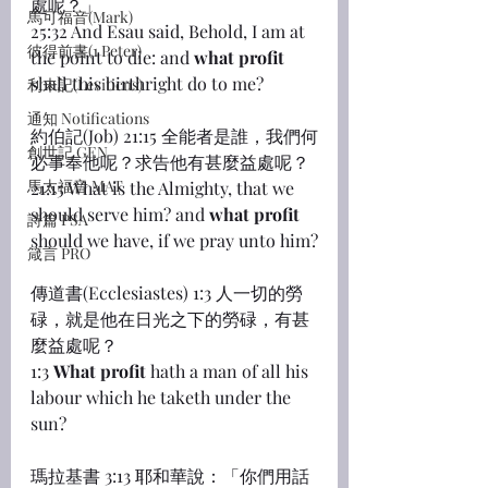
處呢？」
馬可福音(Mark)
25:32 And Esau said, Behold, I am at 
彼得前書(1 Peter)
the point to die: and 
what profit
shall this birthright do to me?
利未記(Leviticus)
通知 Notifications
約伯記(Job) 21:15 全能者是誰，我們何
創世記 GEN
必事奉他呢？求告他有甚麼益處呢？
馬太福音 MAT
21:15 What is the Almighty, that we 
should serve him? and 
what profit
詩篇 PSA
should we have, if we pray unto him?
箴言 PRO
傳道書(Ecclesiastes) 1:3 人一切的勞
碌，就是他在日光之下的勞碌，有甚
麼益處呢？
1:3 
What profit
 hath a man of all his 
labour which he taketh under the 
sun?
瑪拉基書 3:13 耶和華說：「你們用話