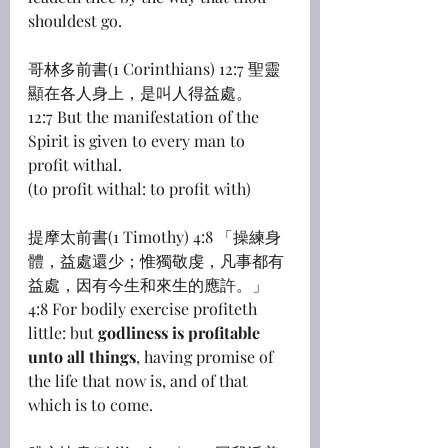
shouldest go.
哥林多前書(1 Corinthians) 12:7 聖靈
顯在各人身上，是叫人得益處。
12:7 But the manifestation of the 
Spirit is given to every man to 
profit withal.
(to profit withal: to profit with)
提摩太前書(1 Timothy) 4:8 「操練身
體，益處還少；惟獨敬虔，凡事都有
益處，因有今生和來生的應許。」
4:8 For bodily exercise profiteth 
little: but 
godliness is profitable 
unto all things
, having promise of 
the life that now is, and of that 
which is to come.