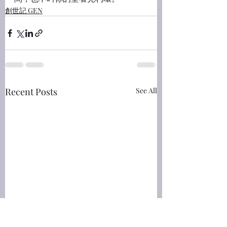
創世記 GEN
Recent Posts
See All