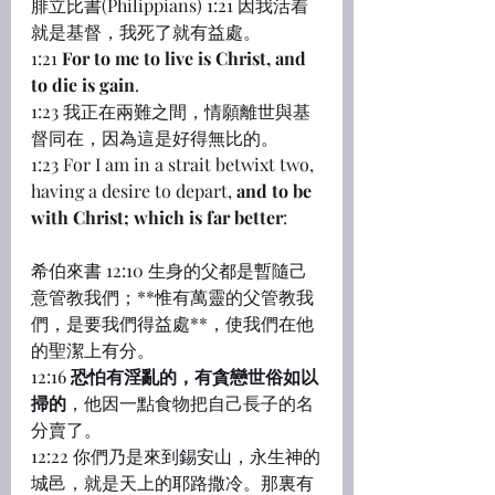
腓立比書(Philippians) 1:21 因我活着
就是基督，我死了就有益處。
1:21 
For to me to live is Christ, and 
to die is gain
.
1:23 我正在兩難之間，情願離世與基
督同在，因為這是好得無比的。
1:23 For I am in a strait betwixt two, 
having a desire to depart, 
and to be 
with Christ; which is far better
:
希伯來書 12:10 生身的父都是暫隨己
意管教我們；**惟有萬靈的父管教我
們，是要我們得益處**，使我們在他
的聖潔上有分。
12:16 
恐怕有淫亂的，有貪戀世俗如以
掃的
，他因一點食物把自己長子的名
分賣了。
12:22 你們乃是來到錫安山，永生神的
城邑，就是天上的耶路撒冷。那裏有