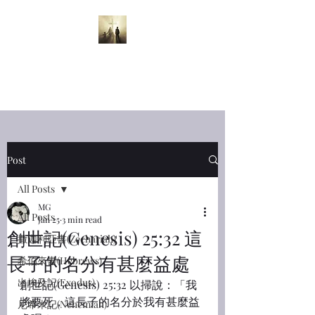
半夜呼喊
Midnight
Cry
Post
All Posts
MG
All Posts
Jan 25
3 min read
創世記(Genesis) 25:32 這
撒迦利亞書(Zechariah)
長子的名分有甚麼益處
希伯來書(Hebrews)
出埃及記(Exodus)
創世記(Genesis) 25:32 以掃說：「我
將要死，這長子的名分於我有甚麼益
尼希米記(Nehemiah)