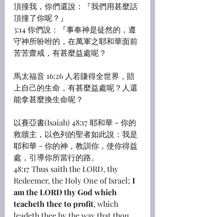
頂撞我，你們還說：『我們用甚麼話
頂撞了你呢？』
3:14 你們說：『事奉神是徒然的，遵
守神所吩咐的，在萬軍之耶和華面前
苦苦齋戒，有甚麼益處呢？
馬太福音 16:26 人若賺得全世界，賠
上自己的生命，有甚麼益處呢？人還
能拿甚麼換生命呢？
以賽亞書(Isaiah) 48:17 耶和華－你的
救贖主，以色列的聖者如此說：我是
耶和華－你的神，教訓你，使你得益
處，引導你所當行的路。
48:17 Thus saith the LORD, thy 
Redeemer, the Holy One of Israel; 
I 
am the LORD thy God which 
teacheth thee to profit
, which 
leadeth thee by the way that thou 