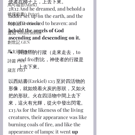
使者在梯子上，上去下來。
馬可福音(Mark)
28:12 And he dreamed, and behold a 
彼得前書(1 Peter)
ladder set up on the earth, and the 
top of it reached to heaven: and 
利未記(Leviticus)
behold the angels of God 
通知 Notifications
ascending and descending on it.
創世記 GEN
馬太福音 MAT
與撒旦的行蹤（走來走去，to 
and fro)對比，神使者的行蹤是
詩篇 PSA
上去下來。
箴言 PRO
以西結書(Ezekiel) 1:13 至於四活物的
形像，就如燒着火炭的形狀，又如火
把的形狀。火在四活物中間上去下
來，這火有光輝，從火中發出閃電。
1:13 As for the likeness of the living 
creatures, their appearance was like 
burning coals of fire, and like the 
appearance of lamps: it went 
up 