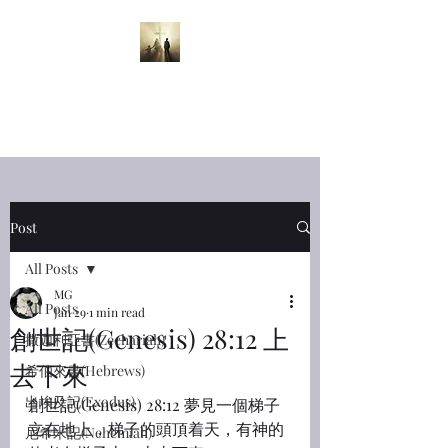
半夜呼喊
Midnight
Cry
Post
All Posts
MG
All Posts
Jan 29
1 min read
創世記(Genesis) 28:12 上
撒迦利亞書(Zechariah)
去下來
希伯來書(Hebrews)
出埃及記(Exodus)
創世記(Genesis) 28:12 夢見一個梯子
立在地上，梯子的頭頂着天，有神的
尼希米記(Nehemiah)