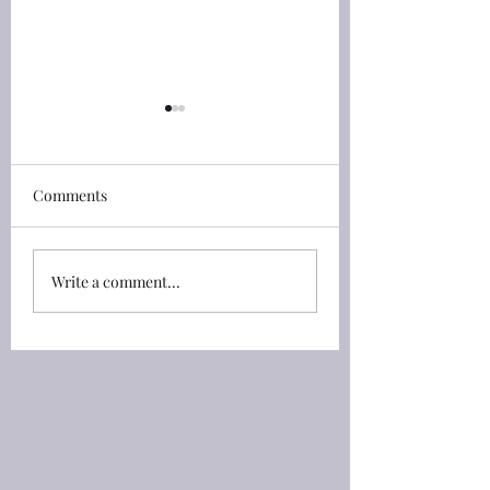
創世記(Genesis) 46:4 He
創世記(Genesis) 45
shall put his hand upon
See that ye fall no
thine eyes
by the way
創世記(Genesis) 46:4 我要
創世記(Genesis) 45:
Comments
和你同下埃及去，也必定帶
約瑟打發他弟兄們回
你上來；約瑟必給你送終
對他們說：「你們不
（原文是將手按在你的眼睛
上相爭。」 45:24 So 
Write a comment...
上）。」 46:4 I will go
sent his brethren a
down with thee into
and they departed: 
Egypt; and I will also
said unto them, See
surely bring thee up again:
ye fall not out by th
and Joseph shall put his
See that ye fall not 
hand upon thine eyes . 送
the wa
終，將手按