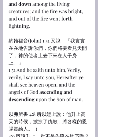
and down
 among the living 
creatures; and the fire was bright, 
and out of the fire went forth 
lightning.
約翰福音(John) 1:51 又說：「我實實
在在地告訴你們，你們將要看見天開
了，神的使者上去下來在人子身
上。」
1:51 And he saith unto him, Verily, 
verily, I say unto you, Hereafter ye 
shall see heaven open, and the 
angels of God 
ascending and 
descending
 upon the Son of man.
以弗所書 4:8 所以經上說：他升上高
天的時候，擄掠了仇敵，將各樣的恩
賜賞給人。（
4:9 既說升上，豈不是先降在地下嗎？