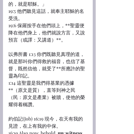
的，就是耶穌。」
19:5 他們聽見這話，就奉主耶穌的名
受洗。
19:6 保羅按手在他們頭上，**聖靈便
降在他們身上，他們就說方言，又說
預言（或譯：又講道）**。
以弗所書 1:13 你們既聽見真理的道，
就是那叫你們得救的福音，也信了基
督，既然信他，就受了**所應許的聖
靈為印記。
1:14 這聖靈是我們得基業的憑據
**（原文是質），直等到神之民
（民：原文是產業）被贖，使他的榮
耀得着稱讚。
約伯記(Job) 16:19 現今，在天有我的
見證，在上有我的中保。
16:19 Also now, behold, 
my witness 