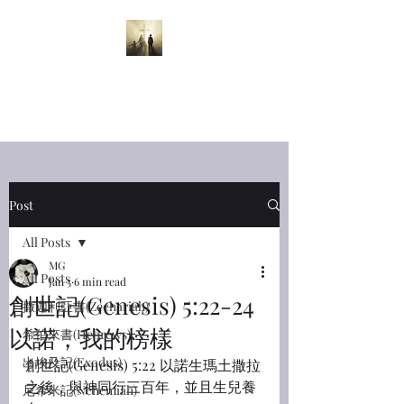
半夜呼喊
Midnight
Cry
Post
All Posts
MG
All Posts
Jan 5
6 min read
創世記(Genesis) 5:22-24
撒迦利亞書(Zechariah)
以諾，我的榜樣
希伯來書(Hebrews)
出埃及記(Exodus)
創世記(Genesis) 5:22 以諾生瑪土撒拉
之後，與神同行三百年，並且生兒養
尼希米記(Nehemiah)