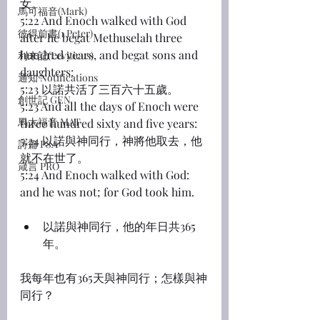
女。
馬可福音(Mark)
5:22 And Enoch walked with God 
彼得前書(1 Peter)
after he begat Methuselah three 
hundred years, and begat sons and 
利未記(Leviticus)
daughters:
通知 Notifications
5:23 以諾共活了三百六十五歲。
創世記 GEN
5:23 And all the days of Enoch were 
馬太福音 MAT
three hundred sixty and five years:
5:24 以諾與神同行，神將他取去，他
詩篇 PSA
就不在世了。
箴言 PRO
5:24 And Enoch walked with God: 
and he was not; for God took him.
以諾與神同行，他的年日共365
年。
我每年也有365天與神同行；怎樣與神
同行？