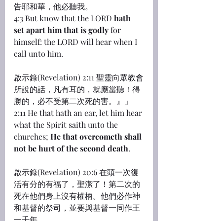
告耶和華，他必聽我。
4:3 But know that the LORD 
hath 
set apart him that is godly
 for 
himself: the LORD will hear when I 
call unto him.
啟示錄(Revelation) 2:11 聖靈向眾教會
所說的話，凡有耳的，就應當聽！得
勝的，必不受第二次死的害。』」
2:11 He that hath an ear, let him hear 
what the Spirit saith unto the 
churches; 
He that overcometh shall 
not be hurt of the second death
.
啟示錄(Revelation) 20:6 在頭一次復
活有分的有福了，聖潔了！第二次的
死在他們身上沒有權柄。他們必作神
和基督的祭司，並要與基督一同作王
一千年。