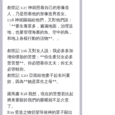
創世記 1:27 神就照着自己的形像造
人，乃是照着他的形像造男造女。
1:28 神就賜福給他們，又對他們說：
「**要生養眾多，遍滿地面，治理這
地，也要管理海裏的魚、空中的鳥，
和地上各樣行動的活物**。」
創世記 3:16 又對女人說：我必多多加
增你懷胎的苦楚；**你生產兒女必多
受苦楚**。你必戀慕你丈夫；你丈夫
必管轄你。
創世記 3:20 亞當給他妻子起名叫夏
娃，因為**她是眾生之母**。
羅馬書 8:18 我想，現在的苦楚若比起
將來要顯於我們的榮耀就不足介意
了。
8:19 受造之物切望等候神的眾子顯出