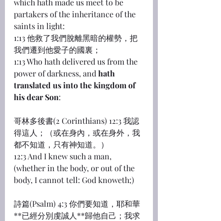
which hath made us meet to be 
partakers of the inheritance of the 
saints in light:
1:13 他救了我們脫離黑暗的權勢，把
我們遷到他愛子的國裏；
1:13 Who hath delivered us from the 
power of darkness, and 
hath 
translated us into the kingdom of 
his dear Son
:
哥林多後書(2 Corinthians) 12:3 我認
得這人；（或在身內，或在身外，我
都不知道，只有神知道。）
12:3 And I knew such a man, 
(whether in the body, or out of the 
body, I cannot tell: God knoweth;)
詩篇(Psalm) 4:3 你們要知道，耶和華
**已經分別虔誠人**歸他自己；我求