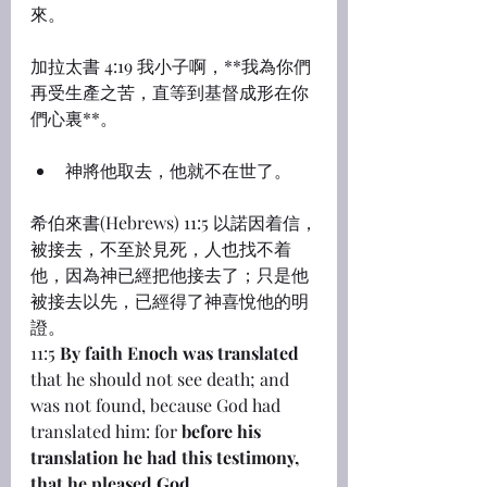
來。
加拉太書 4:19 我小子啊，**我為你們
再受生產之苦，直等到基督成形在你
們心裏**。
神將他取去，他就不在世了。
希伯來書(Hebrews) 11:5 以諾因着信，
被接去，不至於見死，人也找不着
他，因為神已經把他接去了；只是他
被接去以先，已經得了神喜悅他的明
證。
11:5 
By faith Enoch was translated
that he should not see death; and 
was not found, because God had 
translated him: for 
before his 
translation he had this testimony, 
that he pleased God
.