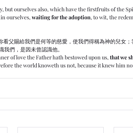
y, but ourselves also, which have the firstfruits of the Spi
in ourselves, 
waiting for the adoption
, to wit, the rede
) 3:1 你看父賜給我們是何等的慈愛，使我們得稱為神的兒
識我們，是因未曾認識他。
ner of love the Father hath bestowed upon us, 
that we s
refore the world knoweth us not, because it knew him no