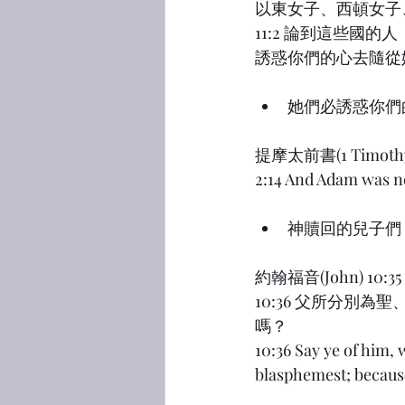
以東女子、西頓女子
11:2 論到這些國
誘惑你們的心去隨從
她們必誘惑你們
提摩太前書(1 Tim
2:14 And Adam was no
神贖回的兒子們
約翰福音(John) 
10:36 父所分別
嗎？
10:36 Say ye of him,
blasphemest; because