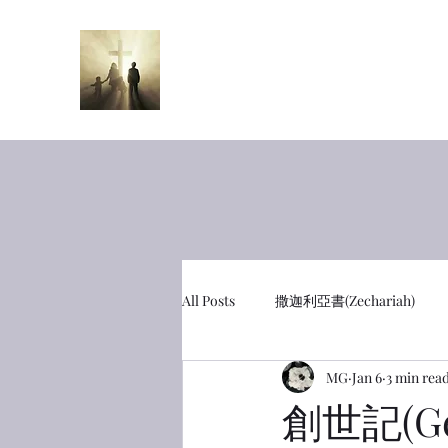
半夜呼喊
Midnight Cr
All Posts
撒迦利亞書(Zechariah)
MG
Jan 6
3 min rea
彼得前書(1 Peter)
利未記(Leviti
創世記(Ge