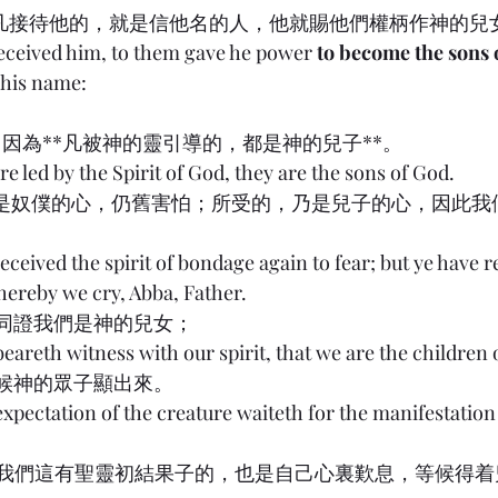
1:12 凡接待他的，就是信他名的人，他就賜他們權柄作神的兒
received him, to them gave he power 
to become the sons 
 his name:
8:14 因為**凡被神的靈引導的，都是神的兒子**。
re led by the Spirit of God, they are the sons of God.
的，不是奴僕的心，仍舊害怕；所受的，乃是兒子的心，因此
received the spirit of bondage again to fear; but ye have r
whereby we cry, Abba, Father.
的心同證我們是神的兒女；
f beareth witness with our spirit, that we are the children 
望等候神的眾子顯出來。
expectation of the creature waiteth for the manifestation 
，就是我們這有聖靈初結果子的，也是自己心裏歎息，等候得