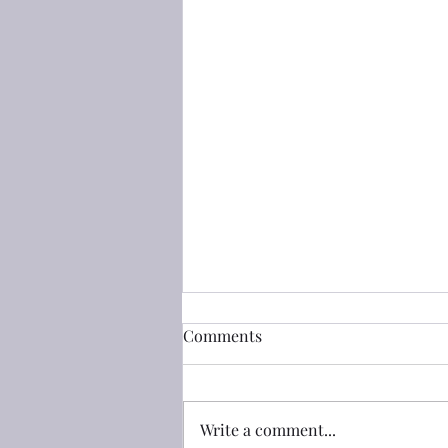
創世記(Genesis) 50:25 把我的
Comments
骸骨從這裏搬上去
創世記(Genesis) 50:25 約瑟叫以色
列的子孫起誓說：「**神必定看顧
Write a comment...
你們；你們要把我的骸骨從這裏搬