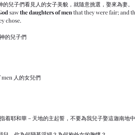
) 6:2 神的兒子們看見人的女子美貌，就隨意挑選，娶來為妻。
 God
 saw 
the daughters of men
 that they were fair; and 
ey chose.
God 神的兒子們
s of men 人的女兒們
要叫你指着耶和華－天地的主起誓，不要為我兒子娶這迦南地
 5:20 我兒，你為何戀慕淫婦？為何抱外女的胸懷？