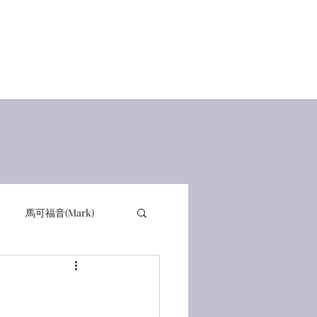
Home
查經講道
讀經感動
在線讀書 Books
有聲書
馬可福音(Mark)
詩篇 PSA
箴言 PRO