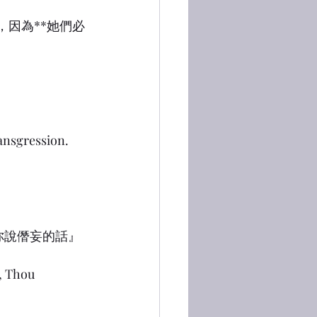
，因為**她們必
ansgression.
，
你說僭妄的話』
, Thou 