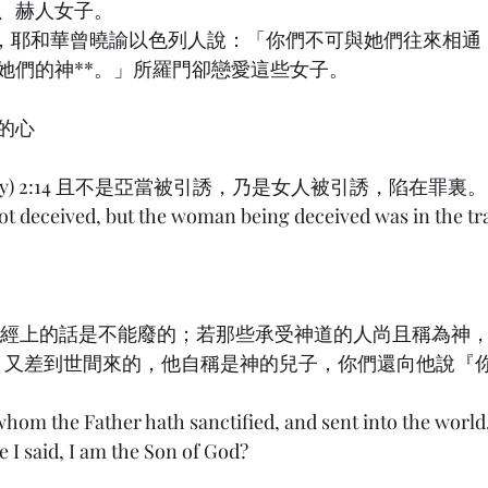
、赫人女子。
的人，耶和華曾曉諭以色列人說：「你們不可與她們往來相通
她們的神**。」所羅門卻戀愛這些女子。
的心
othy) 2:14 且不是亞當被引誘，乃是女人被引誘，陷在罪裏。
t deceived, but the woman being deceived was in the tr
10:35 經上的話是不能廢的；若那些承受神道的人尚且稱為神
為聖、又差到世間來的，他自稱是神的兒子，你們還向他說『
 whom the Father hath sanctified, and sent into the world
 I said, I am the Son of God?