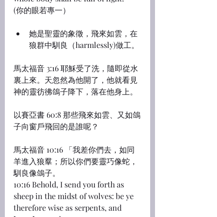
(你的眼若專一）
她是聖靈的象徵，飛來如雲，在
狼群中馴良（harmlessly)做工。
馬太福音 3:16 耶穌受了洗，隨即從水
裏上來。天忽然為他開了，他就看見
神的靈彷彿鴿子降下，落在他身上。
以賽亞書 60:8 那些飛來如雲、又如鴿
子向窗戶飛回的是誰呢？
馬太福音 10:16 「我差你們去，如同
羊進入狼羣；所以你們要靈巧像蛇，
馴良像鴿子。
10:16 Behold, I send you forth as 
sheep in the midst of wolves: be ye 
therefore wise as serpents, and 