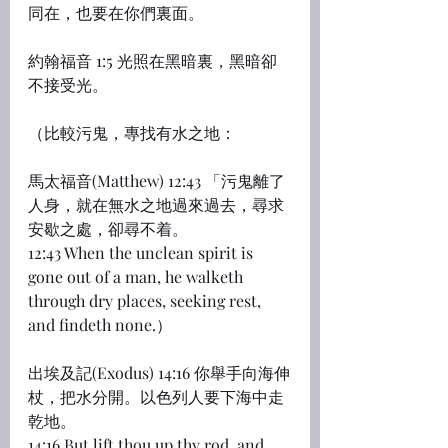
同在，也要在你們裏面。
約翰福音 1:5 光照在黑暗裏，黑暗卻
不接受光。
（比較污鬼，專找有水之地：
馬太福音(Matthew) 12:43 「污鬼離了
人身，就在無水之地過來過去，尋求
安歇之處，卻尋不着。
12:43 When the unclean spirit is 
gone out of a man, he walketh 
through dry places, seeking rest, 
and findeth none.）
出埃及記(Exodus) 14:16 你舉手向海伸
杖，把水分開。以色列人要下海中走
乾地。
14:16 But lift thou up thy rod, and 