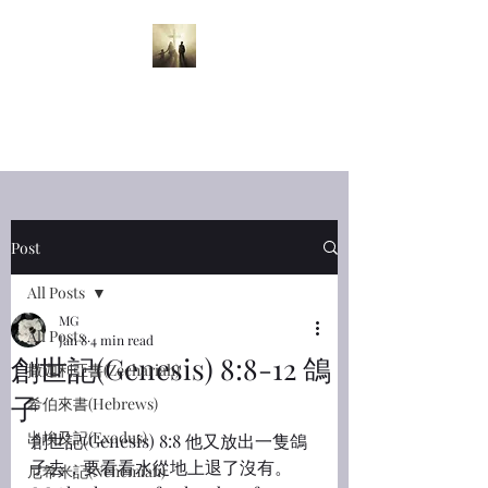
半夜呼喊
Midnight
Cry
Post
All Posts
MG
All Posts
Jan 8
4 min read
創世記(Genesis) 8:8-12 鴿
撒迦利亞書(Zechariah)
子
希伯來書(Hebrews)
出埃及記(Exodus)
創世記(Genesis) 8:8 他又放出一隻鴿
子去，要看看水從地上退了沒有。
尼希米記(Nehemiah)