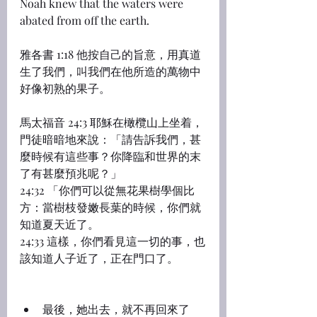
Noah knew that the waters were 
abated from off the earth.
雅各書 1:18 他按自己的旨意，用真道
生了我們，叫我們在他所造的萬物中
好像初熟的果子。
馬太福音 24:3 耶穌在橄欖山上坐着，
門徒暗暗地來說：「請告訴我們，甚
麼時候有這些事？你降臨和世界的末
了有甚麼預兆呢？」
24:32 「你們可以從無花果樹學個比
方：當樹枝發嫩長葉的時候，你們就
知道夏天近了。
24:33 這樣，你們看見這一切的事，也
該知道人子近了，正在門口了。
最後，她出去，就不再回來了