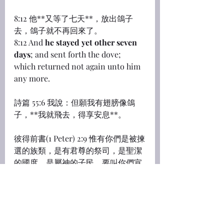
8:12 他**又等了七天**，放出鴿子
去，鴿子就不再回來了。
8:12 And 
he stayed yet other seven 
days
; and sent forth the dove; 
which returned not again unto him 
any more.
詩篇 55:6 我說：但願我有翅膀像鴿
子，**我就飛去，得享安息**。
彼得前書(1 Peter) 2:9 惟有你們是被揀
選的族類，是有君尊的祭司，是聖潔
的國度，是屬神的子民，要叫你們宣
揚那召你們**出黑暗入奇妙光明**者
的美德。
2:9 But ye are a chosen generation, 
a royal priesthood, an holy nation, a 
peculiar people; that ye should 