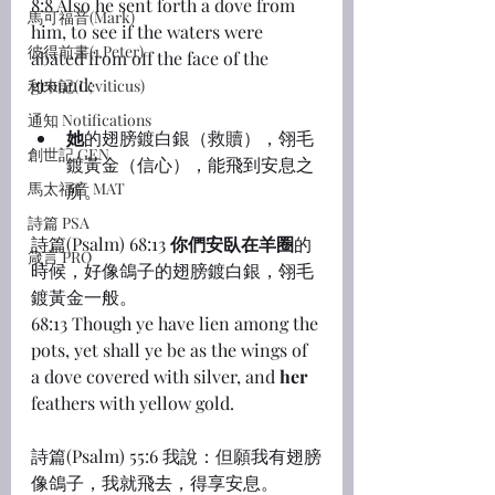
8:8 Also he sent forth a dove from 
馬可福音(Mark)
him, to see if the waters were 
彼得前書(1 Peter)
abated from off the face of the 
ground;
利未記(Leviticus)
通知 Notifications
她
的翅膀鍍白銀（救贖），翎毛
創世記 GEN
鍍黃金（信心），能飛到安息之
馬太福音 MAT
所。
詩篇 PSA
詩篇(Psalm) 68:13 
你們安臥在羊圈
的
箴言 PRO
時候，好像鴿子的翅膀鍍白銀，翎毛
鍍黃金一般。
68:13 Though ye have lien among the 
pots, yet shall ye be as the wings of 
a dove covered with silver, and 
her
feathers with yellow gold.
詩篇(Psalm) 55:6 我說：但願我有翅膀
像鴿子，我就飛去，得享安息。