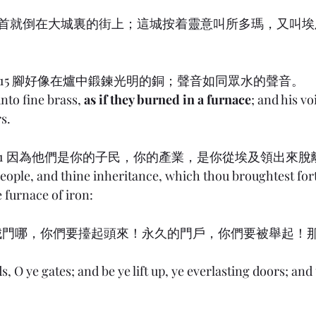
們的屍首就倒在大城裏的街上；這城按着靈意叫所多瑪，又叫
on) 1:15 腳好像在爐中鍛鍊光明的銅；聲音如同眾水的聲音。
unto fine brass, 
as if they burned in a furnace
; and his vo
s.
s) 8:51 因為他們是你的子民，你的產業，是你從埃及領出來
people, and thine inheritance, which thou broughtest fort
 furnace of iron:
24:7 眾城門哪，你們要擡起頭來！永久的門戶，你們要被舉起
s, O ye gates; and be ye lift up, ye everlasting doors; and