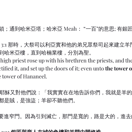
；通到哈米亞塔；哈米亞 Meah： “一百”的意思; 有銀
ah) 3:1 那時，大祭司以利亞實和他的弟兄眾祭司起來建立
到哈米亞樓，直到哈楠業樓，分別為聖。
 high priest rose up with his brethren the priests, and th
ified it, and set up the doors of it; even unto 
the tower 
he tower of Hananeel.
所以，耶穌又對他們說：「我實實在在地告訴你們，我就是羊
來的都是賊，是強盜；羊卻不聽他們。
「你們要進窄門。因為引到滅亡，那門是寬的，路是大的，進