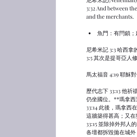
尼希米記(Nehemiah) 3
3:32 And between the
and the merchants.
魚門：有閂鎖；
尼希米記 3:3 哈
3:5 其次是提哥
馬太福音 4:19 
歷代志下 33:13
仍坐國位。**瑪拿西
33:14 此後，瑪
這牆築得甚高；又在
33:15 並除掉外
各壇都拆毀拋在城外