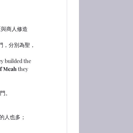
匠與商人修造
羊門，分別為聖，
ey builded the 
of Meah
 they 
的門。
去的人也多；