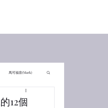
Home
查經講道
讀經感動
在線讀書 Books
有聲書
馬可福音(Mark)
詩篇 PSA
箴言 PRO
城的12個