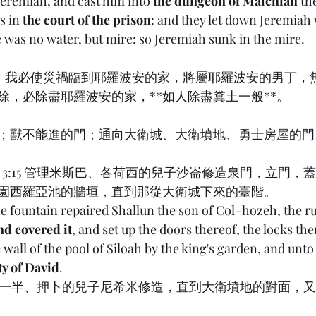
Jeremiah, and cast him into 
the dungeon of Malchiah
 th
 in 
the court of the prison
: and they let down Jeremiah 
 was no water, but mire: so Jeremiah sunk in the mire.
 因此，我必使災禍臨到耶羅波安的家，將屬耶羅波安的男丁
除，必除盡耶羅波安的家，**如人除盡糞土一般**。
；獸不能進的門；通向大衛城、大衛墳地、勇士房屋的門
ah) 3:15 管理米斯巴、各荷西的兒子沙崙修造泉門，立門
園西羅亞池的牆垣，直到那從大衛城下來的臺階。
the fountain repaired Shallun the son of Col–hozeh, the rul
nd covered it
, and set up the doors thereof, the locks the
 wall of the pool of Siloah by the king's garden, and unto
ty of David
.
伯‧夙一半、押卜的兒子尼希米修造，直到大衛墳地的對面，