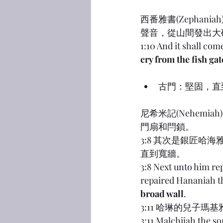
西番雅書(Zephan
聲音，從山間發出大
1:10 And it shall come
cry from the fish gat
古門：堅固，直到寬牆；
尼希米記(Nehemi
門扇和閂鎖。
3:8 其次是銀匠
直到寬牆。
3:8 Next unto him re
repaired Hananiah th
broad wall
.
3:11 哈琳的兒子
3:11 Malchijah the s