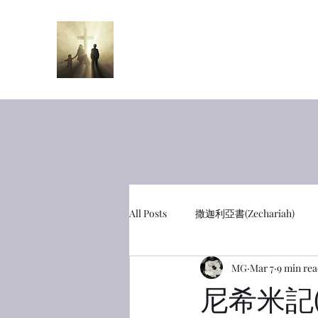
半夜呼喊
Midnight Cr
All Posts
撒迦利亞書(Zechariah)
MG
Mar 7
9 min re
彼得前書(1 Peter)
利未記(Leviti
尼希米記(N