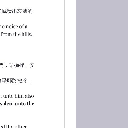
從二城發出哀號的
he noise of 
a 
from the hills.
造古門，架橫樑，安
修堅耶路撒冷，
t unto him also 
usalem unto the 
ed the other 