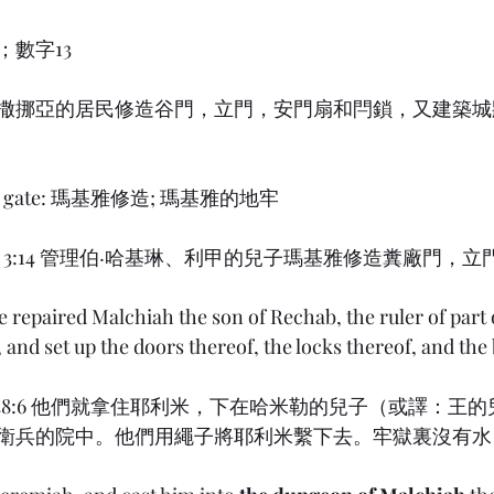
數字13
哈嫩和撒挪亞的居民修造谷門，立門，安門扇和閂鎖，又建築
ng gate: 瑪基雅修造; 瑪基雅的地牢
ah) 3:14 管理伯‧哈基琳、利甲的兒子瑪基雅修造糞廠門，
e repaired Malchiah the son of Rechab, the ruler of part
, and set up the doors thereof, the locks thereof, and the
ah) 38:6 他們就拿住耶利米，下在哈米勒的兒子（或譯：
衛兵的院中。他們用繩子將耶利米繫下去。牢獄裏沒有水