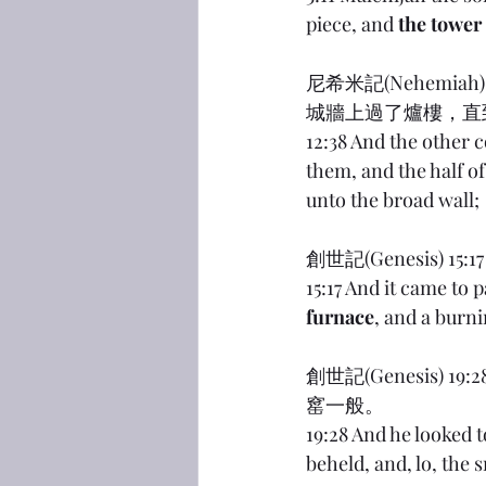
piece, and 
the tower 
尼希米記(Nehemi
城牆上過了爐樓，直
12:38 And the other 
them, and the half o
unto the broad wall;
創世記(Genesis
15:17 And it came to 
furnace
, and a burn
創世記(Genesis
窰一般。
19:28 And he looked 
beheld, and, lo, the