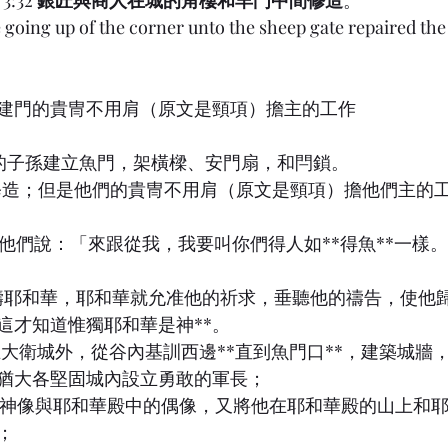
:32 
銀匠與商人在城的角樓和羊門中間修造
。
 going up of the corner unto the sheep gate repaired the
建門的貴冑不用肩（原文是頸項）擔主的工作
西拿的子孫建立魚門，架橫樑、安門扇，和閂鎖。
亞人修造；但是他們的貴冑不用肩（原文是頸項）擔他們主的
耶穌對他們說：「來跟從我，我要叫你們得人如**得魚**一樣
 他祈禱耶和華，耶和華就允准他的祈求，垂聽他的禱告，使
這才知道惟獨耶和華是神**。
拿西在大衛城外，從谷內基訓西邊**直到魚門口**，建築城
猶大各堅固城內設立勇敢的軍長；
邦人的神像與耶和華殿中的偶像，又將他在耶和華殿的山上和
；