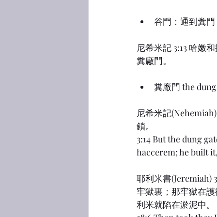
谷門：通到糞門；
尼希米記 3:13 
糞廠門。
糞廠門 the du
尼希米記(Nehemi
鎖。
3:14 But the dung gat
haccerem; he built it
耶利米書(Jeremi
牢獄裏；那牢獄在護
利米就陷在淤泥中。