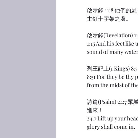
啟示錄 11:8 他
主釘十字架之處。
啟示錄(Revelati
1:15 And his feet like 
sound of many water
列王記上(1 King
8:51 For they be thy 
from the midst of the
詩篇(Psalm) 
進來！
24:7 Lift up your head
glory shall come in.