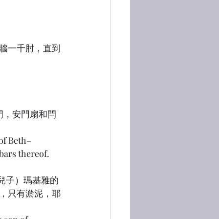
城牆一千肘，直到
立門，安門扇和閂
 of Beth–
 bars thereof.
王的兒子）瑪基雅的
，只有淤泥，耶