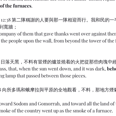
of the furnaces
.
ah) 12:38 第二隊稱謝的人要與那一隊相迎而行。我和民
到寬牆；
company of them that gave thanks went over against them,
f the people upon the wall, from beyond the tower of the
) 15:17 日落天黑，不料有冒煙的爐並燒着的火把從那些肉塊中
pass, that, when the sun went down, and it was dark, 
beh
ing lamp that passed between those pieces.
) 19:28 向所多瑪和蛾摩拉與平原的全地觀看，不料，那地
toward Sodom and Gomorrah, and toward all the land of t
 smoke of the country went up as the smoke of a furnace.