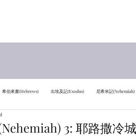
y
首页 
希伯來書(Hebrews)
出埃及記(Exodus)
尼希米記(Nehemiah)
ad
cus)
通知 Notifications
創世記 GEN
馬太福音 MAT
ehemiah) 3: 耶路撒冷