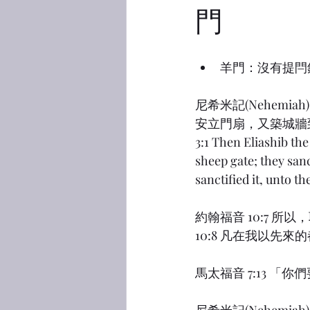
門
羊門：沒有提閂鎖
尼希米記(Nehemi
安立門扇，又築城牆
3:1 Then Eliashib the
sheep gate; they sanct
sanctified it, unto t
約翰福音 10:7 
10:8 凡在我以先
馬太福音 7:13 