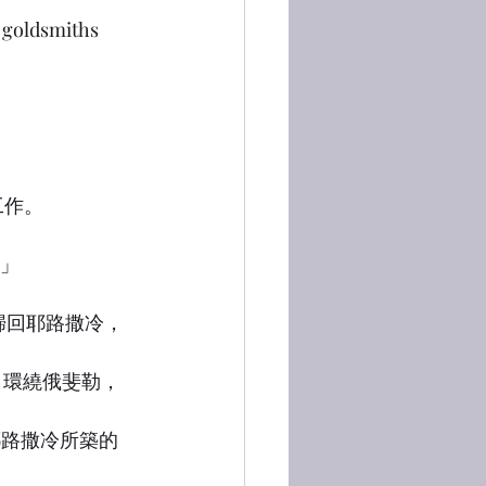
 goldsmiths 
工作。
。」
他歸回耶路撒冷，
牆，環繞俄斐勒，
耶路撒冷所築的