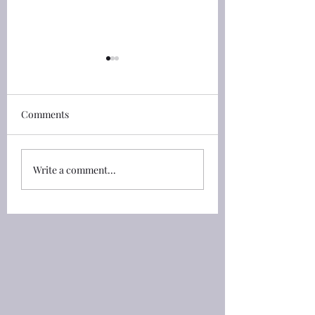
希伯來書(Hebrews) 6 let
希伯來書(Hebrews)
us go on unto
先知與兒子：神在古
perfection
希伯來書(Hebrews) 6:1 所
眾先知說話；在這末
Comments
以，我們應當離開基督道理
祂兒子說話。 希伯
的開端，竭力進到完全的地
(Hebrews) 1:1 神既
步，不必再立根基，就如那
時藉着眾先知多次多
Write a comment...
懊悔死行、信靠神、 6:1
諭列祖**， 1:1 God, 
Therefore leaving the
sundry times and in
principles of the doctrine
manners spake in t
of Christ, let us go on unto
past unto the father
perfection; not laying
the prophets, 1:2
again the foundation of
末世藉着他兒子曉諭
repe