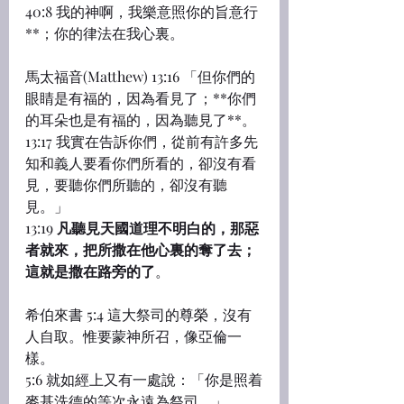
40:8 我的神啊，我樂意照你的旨意行
**；你的律法在我心裏。
馬太福音(Matthew) 13:16 「但你們的
眼睛是有福的，因為看見了；**你們
的耳朵也是有福的，因為聽見了**。
13:17 我實在告訴你們，從前有許多先
知和義人要看你們所看的，卻沒有看
見，要聽你們所聽的，卻沒有聽
見。」
13:19 
凡聽見天國道理不明白的，那惡
者就來，把所撒在他心裏的奪了去；
這就是撒在路旁的了
。
希伯來書 5:4 這大祭司的尊榮，沒有
人自取。惟要蒙神所召，像亞倫一
樣。
5:6 就如經上又有一處說：「你是照着
麥基洗德的等次永遠為祭司。」