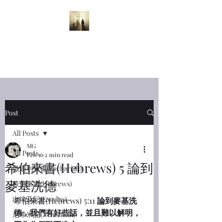
半夜呼喊
Midnight
Cry
Post
All Posts
MG
All Posts
Feb 16
2 min read
希伯來書(Hebrews) 5 論到
撒迦利亞書(Zechariah)
麥基洗德
希伯來書(Hebrews)
出埃及記(Exodus)
希伯來書(Hebrews) 5:11 
論到麥基洗
德，我們有好些話，並且難以解明，
尼希米記(Nehemiah)