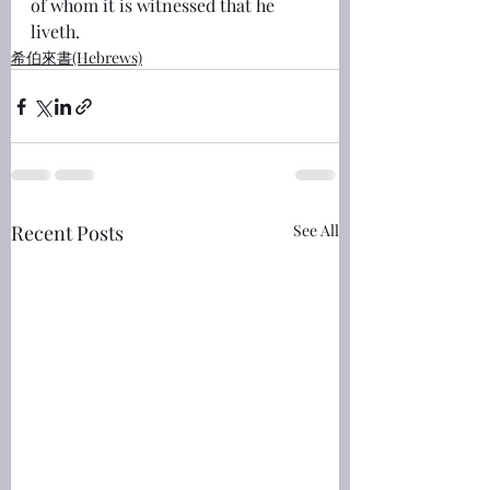
of whom it is witnessed that he 
liveth.
希伯來書(Hebrews)
Recent Posts
See All