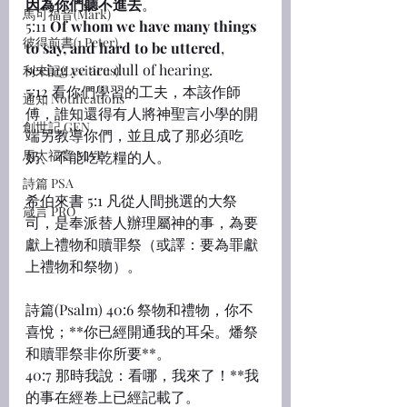
因為你們聽不進去
。
馬可福音(Mark)
5:11 
Of whom we have many things 
彼得前書(1 Peter)
to say, and hard to be uttered
, 
seeing ye are dull of hearing.
利未記(Leviticus)
5:12 看你們學習的工夫，本該作師
通知 Notifications
傅，誰知還得有人將神聖言小學的開
創世記 GEN
端另教導你們，並且成了那必須吃
馬太福音 MAT
奶、不能吃乾糧的人。
詩篇 PSA
希伯來書 5:1 凡從人間挑選的大祭
箴言 PRO
司，是奉派替人辦理屬神的事，為要
獻上禮物和贖罪祭（或譯：要為罪獻
上禮物和祭物）。
詩篇(Psalm) 40:6 祭物和禮物，你不
喜悅；**你已經開通我的耳朵。燔祭
和贖罪祭非你所要**。
40:7 那時我說：看哪，我來了！**我
的事在經卷上已經記載了。