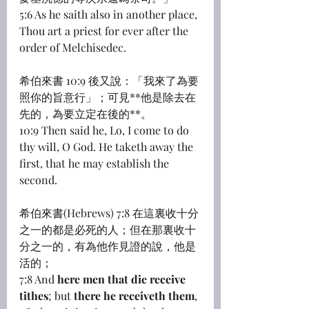
5:6 As he saith also in another place, 
Thou art a priest for ever after the 
order of Melchisedec.
希伯來書 10:9 後又說：「我來了為要
照你的旨意行」；可見**他是除去在
先的，為要立定在後的**。
10:9 Then said he, Lo, I come to do 
thy will, O God. He taketh away the 
first, that he may establish the 
second.
希伯來書(Hebrews) 7:8 在這裏收十分
之一的都是必死的人；但在那裏收十
分之一的，有為他作見證的說，他是
活的；
7:8 And 
here men that die receive 
tithes
; but 
there he receiveth them
, 