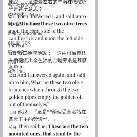
使說：「這燈臺左右的**兩棵橄欖樹
馬可福音(Mark)
**是甚麼意思？」
彼得前書(1 Peter)
4:11 Then answered I, and said unto 
him, 
What are these two olive trees
利未記(Leviticus)
upon the right side of the 
通知 Notifications
candlestick and upon the left side 
創世記 GEN
thereof?
馬太福音 MAT
4:12 我二次問他說：「這兩根橄欖枝
在兩個流出金色油的金嘴旁邊是甚麼
詩篇 PSA
意思？」
箴言 PRO
4:12 And I answered again, and said 
unto him, What be these two olive 
branches which through the two 
golden pipes empty the golden oil 
out of themselves?
4:14 他說：「這是**兩個受膏者站在
普天下主的旁邊**。」
4:14 Then said he, 
These are the two 
anointed ones, that stand by the 