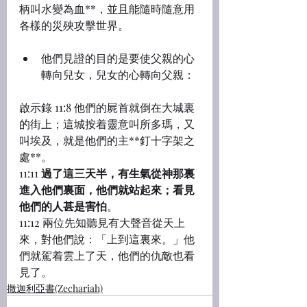
柄叫水變為血**，並且能隨時隨意用
各樣的災殃攻擊世界。
他們見證的目的是要使父親的心
轉向兒女，兒女的心轉向父親：
啟示錄 11:8 他們的屍首就倒在大城裏
的街上；這城按着靈意叫所多瑪，又
叫埃及，就是他們的主**釘十字架之
處**。
11:11 
過了這三天半，有生氣從神那裏
進入他們裏面，他們就站起來；看見
他們的人甚是害怕
。
11:12 兩位先知聽見有大聲音從天上
來，對他們說：「上到這裏來。」他
們就駕着雲上了天，他們的仇敵也看
見了。
撒迦利亞書(Zechariah)