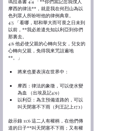
瑪拉基書 4:4 「**你們當記念我僕人
摩西的律法**，就是我在何烈山為以
色列眾人所吩咐他的律例典章。
4:5 「看哪，耶和華大而可畏之日未到
以前，**我必差遣先知以利亞到你們
那裏去。
4:6 他必使父親的心轉向兒女，兒女的
心轉向父親，免得我來咒詛遍地
**。」
將來也要表演在世界中：
摩西：律法的象徵，可以使水變
為血 （出埃及記4:9）
以利亞：為主預備道路的，可以
叫天閉塞不下雨（列王記上17:1）
啟示錄 11:6 這二人有權柄，在他們傳
道的日子**叫天閉塞不下雨；又有權