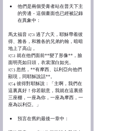
他們是兩個受膏者站在普天下主
的旁邊 - 這個畫面也已經被記錄
在異象中：
馬太福音 17:1 過了六天，耶穌帶着彼
得、雅各，和雅各的兄弟約翰，暗暗
地上了高山，
17:2 就在他們面前**變了形像**，臉
面明亮如日頭，衣裳潔白如光。
17:3 忽然，**有摩西、以利亞向他們
顯現，同耶穌說話**。
17:4 彼得對耶穌說：「主啊，我們在
這裏真好！你若願意，我就在這裏搭
三座棚，一座為你，一座為摩西，一
座為以利亞。」
預言在舊約最後一章中：