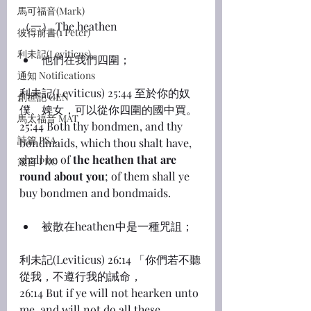
馬可福音(Mark)
（一） The heathen
彼得前書(1 Peter)
利未記(Leviticus)
他們在我們四圍；
通知 Notifications
利未記(Leviticus) 25:44 至於你的奴
創世記 GEN
僕、婢女，可以從你四圍的國中買。
馬太福音 MAT
25:44 Both thy bondmen, and thy 
詩篇 PSA
bondmaids, which thou shalt have, 
shall be of 
the heathen that are 
箴言 PRO
round about you
; of them shall ye 
buy bondmen and bondmaids.
被散在heathen中是一種咒詛；
利未記(Leviticus) 26:14 「你們若不聽
從我，不遵行我的誡命，
26:14 But if ye will not hearken unto 
me, and will not do all these 