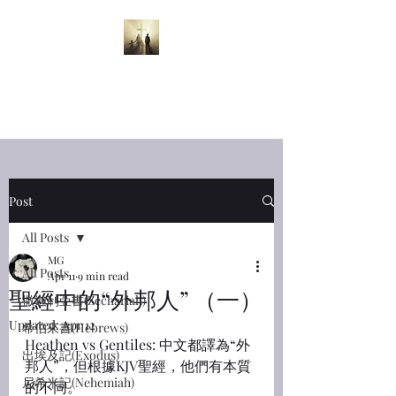
半夜呼喊
Midnight
Cry
Post
All Posts
MG
All Posts
Apr 11
9 min read
聖經中的“外邦人” （一）
撒迦利亞書(Zechariah)
Updated:
Apr 12
希伯來書(Hebrews)
Heathen vs Gentiles: 中文都譯為“外
出埃及記(Exodus)
邦人”，但根據KJV聖經，他們有本質
尼希米記(Nehemiah)
的不同。