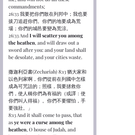
commandments;
26:33 我要把你們散在列邦中；我也要
拔刀追趕你們。你們的地要成為荒
場；你們的城邑要變為荒涼。
26:33 And 
I will scatter you among 
the heathen
, and will draw out a 
sword after you: and your land shall 
be desolate, and your cities waste.
撒迦利亞書(Zechariah) 8:13 猶大家和
以色列家啊，你們從前在列國中怎樣
成為可咒詛的；照樣，我要拯救你
們，使人稱你們為有福的（或譯：使
你們叫人得福）。你們不要懼怕，手
要強壯。」
8:13 And it shall come to pass, that 
as 
ye were a curse among the 
heathen
, O house of Judah, and 