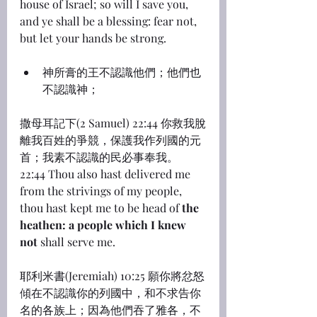
house of Israel; so will I save you, 
and ye shall be a blessing: fear not, 
but let your hands be strong.
神所膏的王不認識他們；他們也
不認識神；
撒母耳記下(2 Samuel) 22:44 你救我脫
離我百姓的爭競，保護我作列國的元
首；我素不認識的民必事奉我。
22:44 Thou also hast delivered me 
from the strivings of my people, 
thou hast kept me to be head of 
the 
heathen: a people which I knew 
not
 shall serve me.
耶利米書(Jeremiah) 10:25 願你將忿怒
傾在不認識你的列國中，和不求告你
名的各族上；因為他們吞了雅各，不