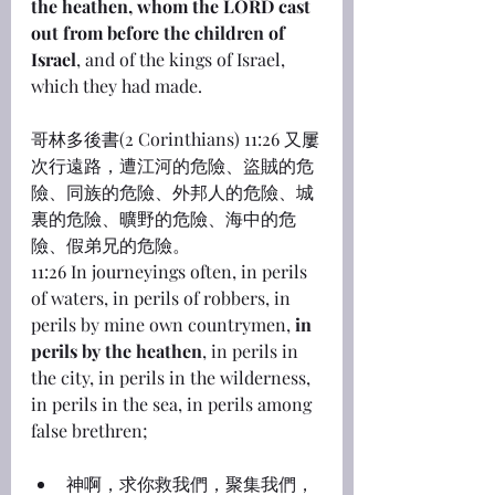
the heathen, whom the LORD cast 
out from before the children of 
Israel
, and of the kings of Israel, 
which they had made.
哥林多後書(2 Corinthians) 11:26 又屢
次行遠路，遭江河的危險、盜賊的危
險、同族的危險、外邦人的危險、城
裏的危險、曠野的危險、海中的危
險、假弟兄的危險。
11:26 In journeyings often, in perils 
of waters, in perils of robbers, in 
perils by mine own countrymen, 
in 
perils by the heathen
, in perils in 
the city, in perils in the wilderness, 
in perils in the sea, in perils among 
false brethren;
神啊，求你救我們，聚集我們，