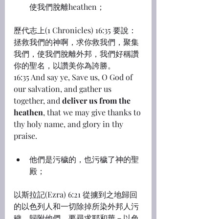
使我們脫離heathen；
歷代志上(1 Chronicles) 16:35 要說：
拯救我們的神啊，求你救我們，聚集
我們，使我們脫離外邦，我們好稱讚
你的聖名，以讚美你為誇勝。
16:35 And say ye, Save us, O God of 
our salvation, and gather us 
together, and 
deliver us from the 
heathen
, that we may give thanks to 
thy holy name, and glory in thy 
praise.
他們是污穢的，也污穢了神的聖
殿；
以斯拉記(Ezra) 6:21 從擄到之地歸回
的以色列人和一切除掉所染外邦人污
穢、歸附他們、要尋求耶和華－以色