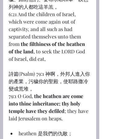
列神的人都吃這羊羔，
6:21 And the children of Israel, 
which were come again out of 
captivity, and all such as had 
separated themselves unto them 
from 
the filthiness of the heathen 
of the land
, to seek the LORD God 
of Israel, did eat,
詩篇(Psalm) 79:1 神啊，外邦人進入你
的產業，污穢你的聖殿，使耶路撒冷
變成荒堆，
79:1 O God, 
the heathen are come 
into thine inheritance; thy holy 
temple have they defiled
; they have 
laid Jerusalem on heaps.
heathen 是我們的仇敵；