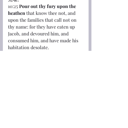
10:25 
Pour out thy fury upon the 
heathen
 that know thee not, and 
upon the families that call not on 
thy name: for they have eaten up 
Jacob, and devoured him, and 
consumed him, and have made his 
habitation desolate.
God would justify the heathen 
through faith (would, if they 
could be justified)
加拉太書(Galatians) 3:7 所以，你們要
知道：那以信為本的人，就是亞伯拉
罕的子孫。
3:7 Know ye therefore that they 
which are of faith, the same are the 
children of Abraham.