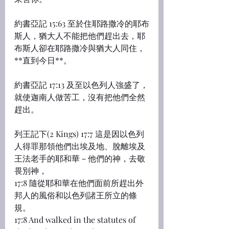
約書亞記 15:63 至於住耶路撒冷的耶布
斯人，猶大人不能把他們趕出去，耶
布斯人卻在耶路撒冷與猶大人同住，
**直到今日**。
約書亞記 17:13 及至以色列人強盛了，
就使迦南人做苦工，沒有把他們全然
趕出。
列王記下(2 Kings) 17:7 這是因以色列
人得罪那領他們出埃及地、脫離埃及
王法老手的耶和華－他們的神，去敬
畏別神，
17:8 隨從耶和華在他們面前所趕出外
邦人的風俗和以色列諸王所立的條
規。
17:8 And walked in the statutes of 