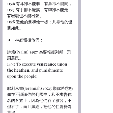
115:6 有耳卻不能聽，有鼻卻不能聞，
115:7 有手卻不能摸，有腳卻不能走，
有喉嚨也不能出聲。
115:8 造他的要和他一樣；凡靠他的也
要如此。
神必報復他們；
詩篇(Psalm) 149:7 為要報復列邦，刑
罰萬民。
149:7 To execute 
vengeance upon 
the heathen
, and punishments 
upon the people;
耶利米書(Jeremiah) 10:25 願你將忿怒
傾在不認識你的列國中，和不求告你
名的各族上；因為他們吞了雅各，不
但吞了，而且滅絕，把他的住處變為
荒場。