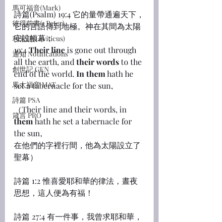
馬可福音(Mark)
詩篇(Psalm) 19:4 它的量帶通遍天下，
彼得前書(1 Peter)
它的言語傳到地極。神在其間為太陽
安設帳幕；
利未記(Leviticus)
19:4 
Their line
 is gone out through 
通知 Notifications
all the earth, and 
their words
 to the 
創世記 GEN
end of the world. 
In them
 hath he 
馬太福音 MAT
set a tabernacle for the sun,
詩篇 PSA
（Their line and their words, in 
箴言 PRO
them
 hath he set a tabernacle for 
the sun,
在他們的字裡行間，他為太陽設立了
聖幕）
詩篇 1:2 惟喜愛耶和華的律法，晝夜
思想，這人便為有福！
詩篇 27:4 有一件事，我曾求耶和華，