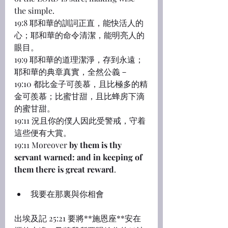
the simple.
19:8 耶和華的訓詞正直，能快活人的
心；耶和華的命令清潔，能明亮人的
眼目。
19:9 耶和華的道理潔淨，存到永遠；
耶和華的典章真實，全然公義－
19:10 都比金子可羨慕，且比極多的精
金可羨慕；比蜜甘甜，且比蜂房下滴
的蜜甘甜。
19:11 況且你的僕人因此受警戒，守着
這些便有大賞。
19:11 Moreover 
by them is thy 
servant warned: and in keeping of 
them there is great reward
.
我要在那裏與你相會
出埃及記 25:21 要將**施恩座**安在