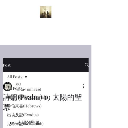
半夜呼喊
Midnight
Cry
Post
All Posts
MG
All Posts
Jan 21
3 min read
詩篇(Psalm) 19 太陽的聖
撒迦利亞書(Zechariah)
幕
希伯來書(Hebrews)
出埃及記(Exodus)
太陽的聖幕
尼希米記(Nehemiah)