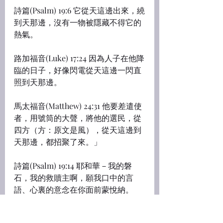
詩篇(Psalm) 19:6 它從天這邊出來，繞
到天那邊，沒有一物被隱藏不得它的
熱氣。
路加福音(Luke) 17:24 因為人子在他降
臨的日子，好像閃電從天這邊一閃直
照到天那邊。
馬太福音(Matthew) 24:31 他要差遣使
者，用號筒的大聲，將他的選民，從
四方（方：原文是風），從天這邊到
天那邊，都招聚了來。」
詩篇(Psalm) 19:14 耶和華－我的磐
石，我的救贖主啊，願我口中的言
語、心裏的意念在你面前蒙悅納。
19:14 Let the words of my mouth, 
and the meditation of my heart
, be 