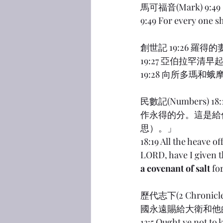
馬可福音(Mark) 
9:49 For every one sha
創世記 19:26 羅
19:27 亞伯拉罕
19:28 向所多瑪
民數記(Numbers
作永得的分。這是給
思）。」
18:19 All the heave of
LORD, have I given th
a covenant of salt
 fo
歷代志下(2 Chro
國永遠賜給大衛和他
13:5 Ought ye not to