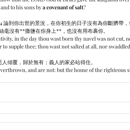
 and to his sons by 
a covenant of salt
?
l) 16:4 論到你出世的景況，在你初生的日子沒有為你斷臍
，絲毫沒有**撒鹽在你身上**，也沒有用布裹你。
ativity, in the day thou wast born thy navel was not cut, n
to supple thee; thou wast not salted at all, nor swaddled 
 12:7 惡人傾覆，歸於無有；義人的家必站得住。
verthrown, and are not: but the house of the righteous s