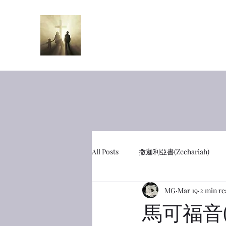
半夜呼喊
Midnight Cr
All Posts
撒迦利亞書(Zechariah)
MG
Mar 19
2 min re
彼得前書(1 Peter)
利未記(Leviti
馬可福音(M