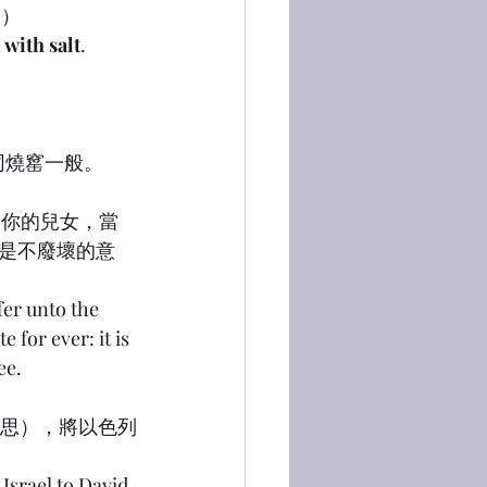
。）
 with salt
.
如同燒窰一般。
你和你的兒女，當
就是不廢壞的意
fer unto the 
 for ever: it is 
ee.
壞的意思），將以色列
Israel to David 