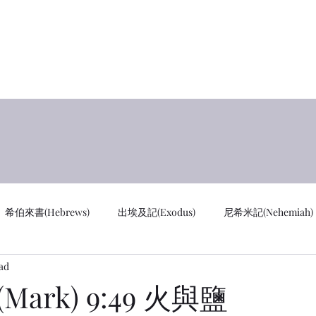
y
首页 
希伯來書(Hebrews)
出埃及記(Exodus)
尼希米記(Nehemiah)
ad
cus)
通知 Notifications
創世記 GEN
馬太福音 MAT
ark) 9:49 火與鹽