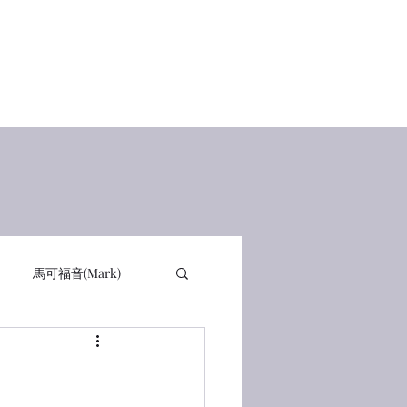
Home
查經講道
讀經感動
在線讀書 Books
有聲書
馬可福音(Mark)
詩篇 PSA
箴言 PRO