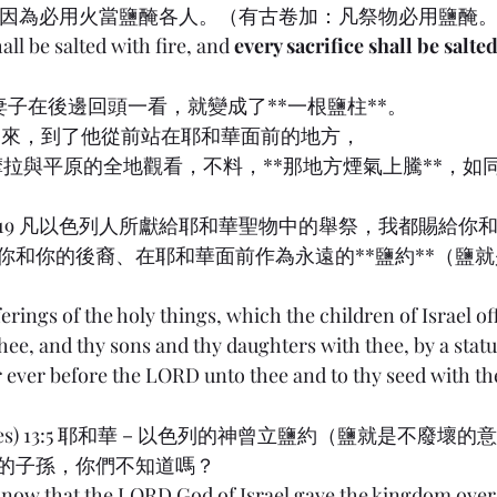
9:49 因為必用火當鹽醃各人。（有古卷加：凡祭物必用鹽醃
ll be salted with fire, and 
every sacrifice shall be salted
得的妻子在後邊回頭一看，就變成了**一根鹽柱**。
清早起來，到了他從前站在耶和華面前的地方，
和蛾摩拉與平原的全地觀看，不料，**那地方煙氣上騰**，
) 18:19 凡以色列人所獻給耶和華聖物中的舉祭，我都賜給
你和你的後裔、在耶和華面前作為永遠的**鹽約**（鹽
ferings of the holy things, which the children of Israel of
ee, and thy sons and thy daughters with thee, by a statute
r ever before the LORD unto thee and to thy seed with th
nicles) 13:5 耶和華－以色列的神曾立鹽約（鹽就是不廢
的子孫，你們不知道嗎？
 know that the LORD God of Israel gave the kingdom over 