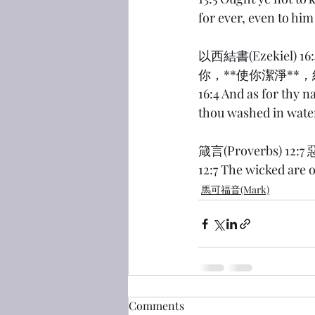
for ever, even to him
以西結書(Ezekie
你，**使你潔淨**
16:4 And as for thy n
thou washed in water 
箴言(Proverbs)
12:7 The wicked are o
馬可福音(Mark)
Comments