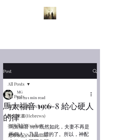
半夜呼喊
Midnight
Cry
Post
All Posts
MG
All Posts
Jan 29
1 min read
馬太福音 19:6-8 給心硬人
撒迦利亞書(Zechariah)
的律
希伯來書(Hebrews)
出埃及記(Exodus)
馬太福音 19:6 既然如此，夫妻不再是
兩個人，乃是一體的了。所以，神配
尼希米記(Nehemiah)