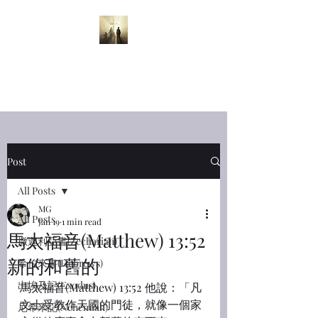
半夜呼喊
Midnight
Cry
Post
All Posts
MG
All Posts
Jan 19
1 min read
馬太福音(Matthew) 13:52
撒迦利亞書(Zechariah)
新的和舊的
希伯來書(Hebrews)
出埃及記(Exodus)
馬太福音(Matthew) 13:52 他說：「凡
文士受教作天國的門徒，就像一個家
尼希米記(Nehemiah)