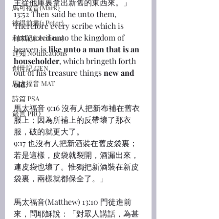
主從他庫裏拿出新舊的東西來。」
馬可福音(Mark)
13:52 Then said he unto them, 
彼得前書(1 Peter)
Therefore every scribe which is 
instructed unto the kingdom of 
利未記(Leviticus)
heaven is 
like unto a man that is an 
通知 Notifications
householder
, which bringeth forth 
創世記 GEN
out of his treasure things 
new and 
馬太福音 MAT
old
.
詩篇 PSA
馬太福音 9:16 沒有人把新布補在舊衣
箴言 PRO
服上；因為所補上的反帶壞了那衣
服，破的就更大了。
9:17 也沒有人把新酒裝在舊皮袋裏；
若是這樣，皮袋就裂開，酒漏出來，
連皮袋也壞了。惟獨把新酒裝在新皮
袋裏，兩樣就都保全了。」
馬太福音(Matthew) 13:10 門徒進前
來，問耶穌說：「對眾人講話，為甚