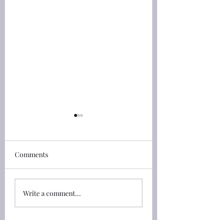
馬太福音(Matthew)
馬太福音(Matthew
24:30-42 人子的兆頭
23:2-3 摩西位上
和法利賽人
Comments
馬太福音(Matthew) 24:30
馬太福音(Matthew) 2
那時，人子的兆頭要顯在天
說：「文士和法利賽
上 ，地上的萬族都要哀
在摩西的位上**， 23
哭。他們要看見人子，有能
他們所吩咐你們的，
Write a comment...
力，有大榮耀，駕着天上的
要謹守遵行。但不要
雲降臨。 24:30 And then
們的行為；因為他們