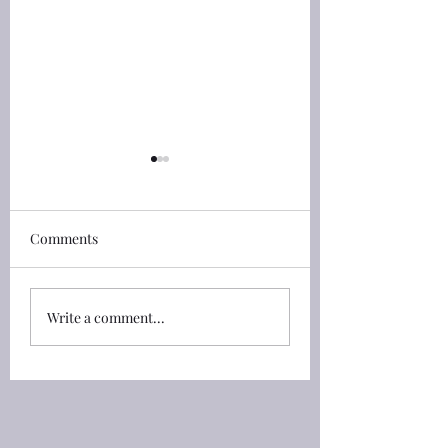
馬太福音(Matthew)
馬太福音(Matthew
24:30-42 人子的兆頭
23:2-3 摩西位上
和法利賽人
Comments
馬太福音(Matthew) 24:30
馬太福音(Matthew) 2
那時，人子的兆頭要顯在天
說：「文士和法利賽
上 ，地上的萬族都要哀
在摩西的位上**， 23
哭。他們要看見人子，有能
他們所吩咐你們的，
Write a comment...
力，有大榮耀，駕着天上的
要謹守遵行。但不要
雲降臨。 24:30 And then
們的行為；因為他們
shall appear the sign of
不能行。 23:3 All the
the Son of man in heaven:
whatsoever they bid
and then shall all the
observe , that obse