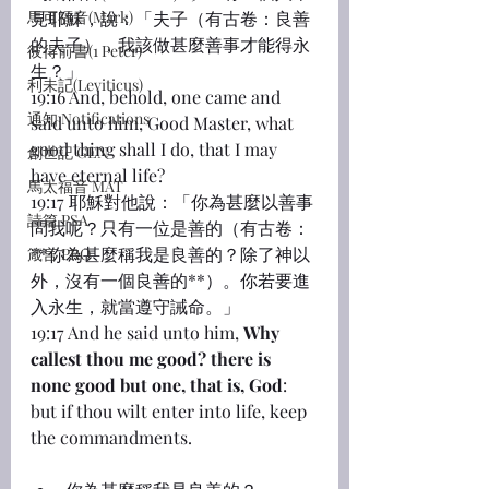
馬可福音(Mark)
見耶穌，說：「夫子（有古卷：良善
的夫子），我該做甚麼善事才能得永
彼得前書(1 Peter)
生？」
利未記(Leviticus)
19:16 And, behold, one came and 
通知 Notifications
said unto him, Good Master, what 
good thing shall I do, that I may 
創世記 GEN
have eternal life?
馬太福音 MAT
19:17 耶穌對他說：「你為甚麼以善事
詩篇 PSA
問我呢？只有一位是善的（有古卷：
**你為甚麼稱我是良善的？除了神以
箴言 PRO
外，沒有一個良善的**）。你若要進
入永生，就當遵守誡命。」
19:17 And he said unto him, 
Why 
callest thou me good? there is 
none good but one, that is, God
: 
but if thou wilt enter into life, keep 
the commandments.