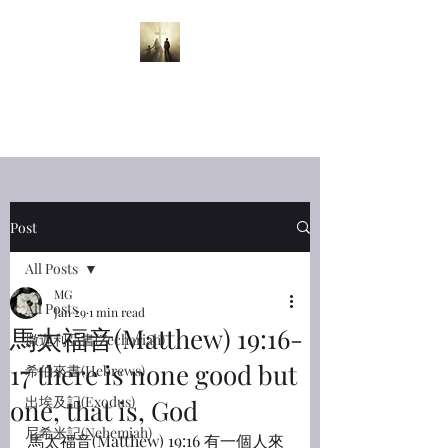
半夜呼喊
Midnight
Cry
Post
All Posts
MG
All Posts
Jan 29
1 min read
馬太福音(Matthew) 19:16-
撒迦利亞書(Zechariah)
17 there is none good but
希伯來書(Hebrews)
出埃及記(Exodus)
one, that is, God
尼希米記(Nehemiah)
馬太福音(Matthew) 19:16 有一個人來