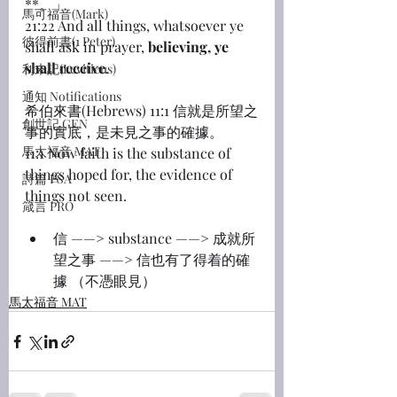
**。」
馬可福音(Mark)
21:22 And all things, whatsoever ye 
彼得前書(1 Peter)
shall ask in prayer, 
believing, ye 
shall receive
.
利未記(Leviticus)
通知 Notifications
希伯來書(Hebrews) 11:1 信就是所望之
創世記 GEN
事的實底，是未見之事的確據。
馬太福音 MAT
11:1 Now faith is the substance of 
things hoped for, the evidence of 
詩篇 PSA
things not seen.
箴言 PRO
信 ——> substance ——> 成就所
望之事 ——> 信也有了得着的確
據 （不憑眼見）
馬太福音 MAT