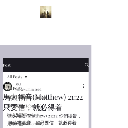
半夜呼喊
Midnight
Cry
Post
All Posts
MG
All Posts
Jan 29
1 min read
馬太福音(Matthew) 21:22
撒迦利亞書(Zechariah)
只要信，就必得着
希伯來書(Hebrews)
出埃及記(Exodus)
馬太福音(Matthew) 21:22 你們禱告，
無論求甚麼，**只要信，就必得着
尼希米記(Nehemiah)