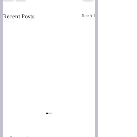
Recent Posts
See All
馬太福音(Matthew)
馬太福音(Matthew
24:30-42 人子的兆頭
23:2-3 摩西位上
和法利賽人