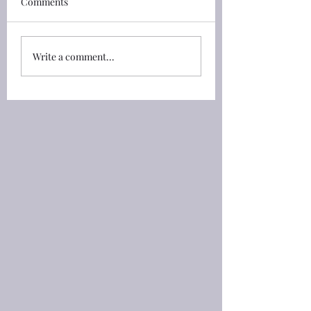
Comments
馬太福音(Matthew) 24:30
馬太福音(Matthew) 2
那時，人子的兆頭要顯在天
說：「文士和法利賽
上 ，地上的萬族都要哀
在摩西的位上**， 23
哭。他們要看見人子，有能
他們所吩咐你們的，
Write a comment...
力，有大榮耀，駕着天上的
要謹守遵行。但不要
雲降臨。 24:30 And then
們的行為；因為他們
shall appear the sign of
不能行。 23:3 All the
the Son of man in heaven:
whatsoever they bid
and then shall all the
observe , that obse
tribes of the earth mourn,
do; but do not ye af
and they sha
their works: for