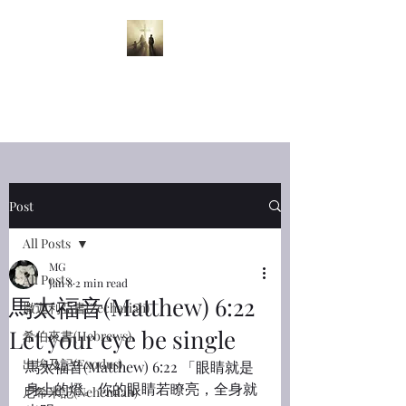
半夜呼喊
Midnight
Cry
Post
All Posts
MG
All Posts
Jan 8
2 min read
馬太福音(Matthew) 6:22
撒迦利亞書(Zechariah)
Let your eye be single
希伯來書(Hebrews)
出埃及記(Exodus)
馬太福音(Matthew) 6:22 「眼睛就是
身上的燈。你的眼睛若瞭亮，全身就
尼希米記(Nehemiah)