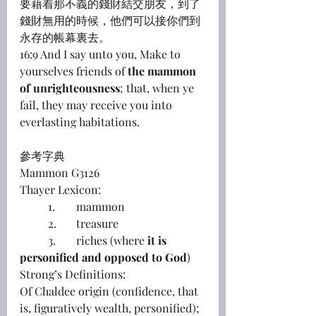
要藉着那不義的錢財結交朋友，到了
錢財無用的時候，他們可以接你們到
永存的帳幕裏去。
16:9 And I say unto you, Make to 
yourselves friends of 
the mammon 
of unrighteousness
; that, when ye 
fail, they may receive you into 
everlasting habitations.
參考字典
Mammon G3126
Thayer Lexicon:
	1.	mammon
	2.	treasure
	3.	riches (where 
it is 
personified and opposed to God
)
Strong’s Definitions:
Of Chaldee origin (confidence, that 
is, figuratively wealth, personified); 