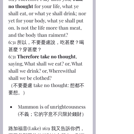
no thought
 for your life, what ye 
shall eat, or what ye shall drink; nor 
yet for your body, what ye shall put 
on. Is not the life more than meat, 
and the body than raiment?
6:31 所以，不要憂慮說，吃甚麼？喝
甚麼？穿甚麼？
6:31 
Therefore take no thought
, 
saying, What shall we eat? or, What 
shall we drink? or, Wherewithal 
shall we be clothed?
（不要憂慮 take no thought: 想都不
要想。）
Mammon is of unrighteousness 
(不義；它的字意不只限於錢財）
路加福音(Luke) 16:9 我又告訴你們，