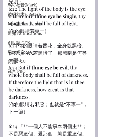
光明；
馬可福音(Mark)
6:22 The light of the body is the eye: 
彼得前書(1 Peter)
if therefore 
thine eye be single
, thy 
whole body shall be full of light.
利未記(Leviticus)
(你的眼睛若專一）
通知 Notifications
創世記 GEN
6:23 你的眼睛若昏花，全身就黑暗。
馬太福音 MAT
你裏頭的光若黑暗了，那黑暗是何等
大呢！」
詩篇 PSA
6:23 But 
if thine eye be evil
, thy 
箴言 PRO
whole body shall be full of darkness. 
If therefore the light that is in thee 
be darkness, how great is that 
darkness!
(你的眼睛若邪惡；也就是“不專一”，
下一節）
6:24 「**一個人不能事奉兩個主**；
不是惡這個、愛那個，就是重這個、