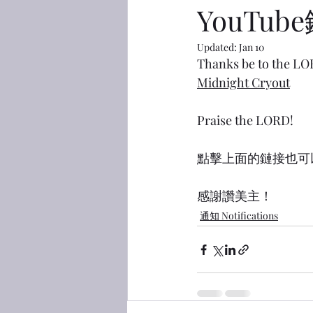
YouTub
Updated:
Jan 10
Thanks be to the LOR
Midnight Cryout
Praise the LORD!
點擊上面的鏈接也可以
感謝讚美主！
通知 Notifications