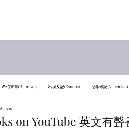
y
首页 
希伯來書(Hebrews)
出埃及記(Exodus)
尼希米記(Nehemiah)
min read
cus)
通知 Notifications
創世記 GEN
馬太福音 MAT
oks on YouTube 英文有