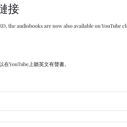
e鏈接
D, the audiobooks are now also available on YouTube ch
在YouTube上聽英文有聲書。