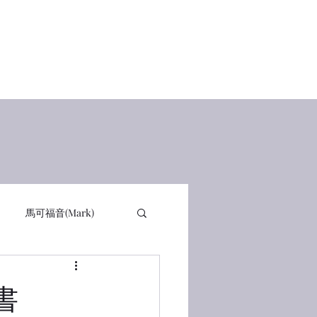
Home
查經講道
讀經感動
在線讀書 Books
有聲書
馬可福音(Mark)
詩篇 PSA
箴言 PRO
聲書