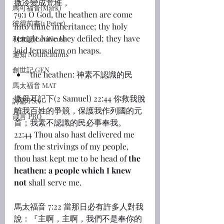
撒冷變成荒堆，
馬可福音(Mark)
79:1 O God, the heathen are come 
彼得前書(1 Peter)
into thine inheritance; thy holy 
temple have they defiled; they have 
利未記(Leviticus)
laid Jerusalem on heaps.
通知 Notifications
創世記 GEN
the heathen: 神素不認識的民
馬太福音 MAT
撒母耳記下(2 Samuel) 22:44 你救我脫
詩篇 PSA
離我百姓的爭競，保護我作列國的元
箴言 PRO
首；我素不認識的民必事奉我。
22:44 Thou also hast delivered me 
from the strivings of my people, 
thou hast kept me to be head of 
the 
heathen: a people which I knew 
not
 shall serve me.
馬太福音 7:22 當那日必有許多人對我
說：『主啊，主啊，我們不是奉你的