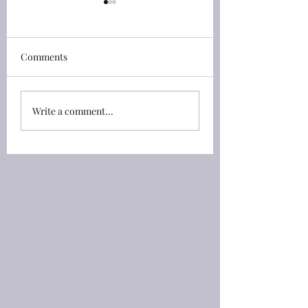
詩篇(Psalm) 33:13-22 耶
詩篇(Psalm) 18:26
和華從天上觀看
詩篇(Psalm) 18:26
人，你以清潔待他；
Comments
詩篇(Psalm) 33:13 耶和華從
人，你以彎曲待他。 1
天上觀看；他看見一切的世
With the pure thou 
人。 33:13 The LORD
shew thyself pure; 
looketh from heaven; he
Write a comment...
with the froward th
beholdeth all the sons of
shew thyself froward
men. 33:14 從他的居所往外
Froward: (of a pers
察看地上一切的居民－
difficult to deal wit
33:14 From the place of his
contrary,
habitation he looketh
upon all the inhabi