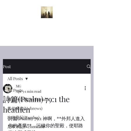
半夜呼喊
Midnight
Cry
Post
All Posts
MG
All Posts
Apr 3
1 min read
詩篇(Psalm) 79:1 the
撒迦利亞書(Zechariah)
heathen
希伯來書(Hebrews)
出埃及記(Exodus)
詩篇(Psalm) 79:1 神啊，**外邦人進入
你的產業**，污穢你的聖殿，使耶路
尼希米記(Nehemiah)